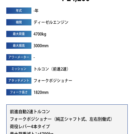
-年
年式
ディーゼルエンジン
機関
4700kg
最大荷重
3000mm
最大揚高
-
アワーメーター
トルコン（前進2速）
ミッション
フォークポジショナー
アタッチメント
1820mm
フォーク長さ
前進自動2速トルコン
フォークポジショナー（純正シャフト式、左右別働式）
荷役レバー4本タイプ
最大荷重減トン4700kg