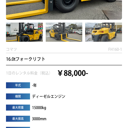
コマツ
FH160-1
16.0tフォークリフト
￥88,000-
1日のレンタル料金（税込）
-年
年式
ディーゼルエンジン
機関
15000kg
最大荷重
3000mm
最大揚高