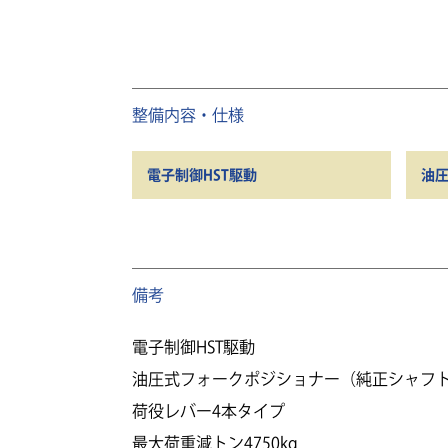
整備内容・仕様
電子制御HST駆動
油
備考
電子制御HST駆動
油圧式フォークポジショナー（純正シャフ
荷役レバー4本タイプ
最大荷重減トン4750kg