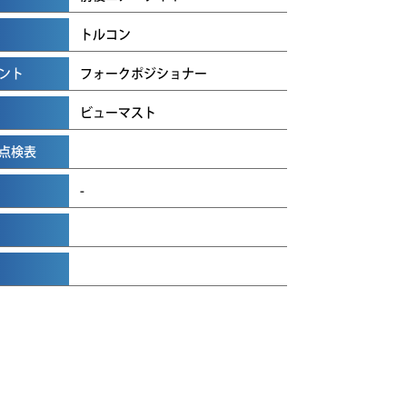
トルコン
ント
フォークポジショナー
ビューマスト
点検表
-