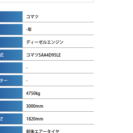
コマツ
-年
ディーゼルエンジン
式
コマツSAA4D95LE
-
ター
-
4750kg
3000mm
さ
1820mm
前後エアータイヤ