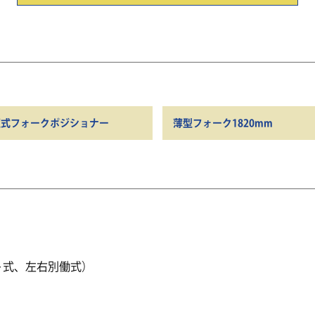
圧式フォークポジショナー
薄型フォーク1820mm
ト式、左右別働式）