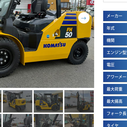
メーカー
年式
機関
エンジン型
電圧
アワーメー
最大荷重
最大揚高
フォーク長
タイヤ