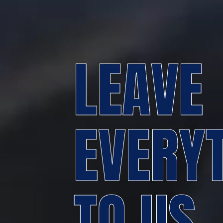
LEAVE
EVERY
TO US