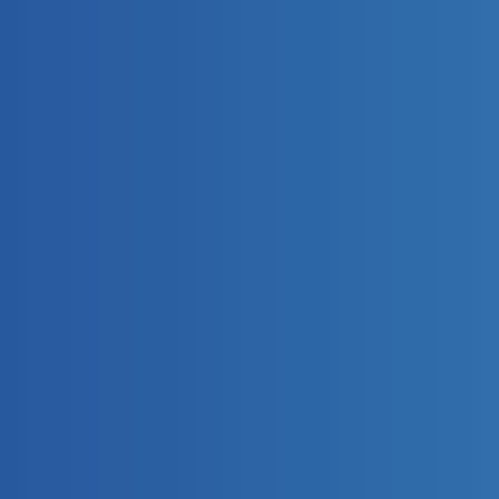
レンタル車を探す
大藤屋の強み
事業内容
採用情