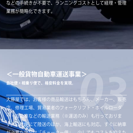
などの手続きが不要で、ランニングコストとして経理・管理
業務が簡略化できます。
03
＜一般貨物自動車運送事業＞
自社便・相乗り便で、格安料金を実現。
大藤屋では、お客様の商品輸送はもちろん、メーカー、販売
店、修理工場、貿易業者のフォークリフト・ホイルローダ
ー・自動車などの輸送業務（※運送のみ）も行っておりま
す。自社便にて陸送のほか、海上輸送にも対応。すぐに納車
が必要な場合は「チャーター便」、少しでもコストを抑えた