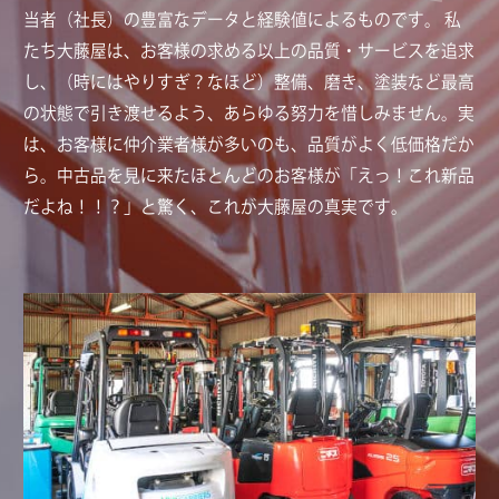
当者（社長）の豊富なデータと経験値によるものです。 私
たち大藤屋は、お客様の求める以上の品質・サービスを追求
し、（時にはやりすぎ？なほど）整備、磨き、塗装など最高
の状態で引き渡せるよう、あらゆる努力を惜しみません。実
は、お客様に仲介業者様が多いのも、品質がよく低価格だか
ら。中古品を見に来たほとんどのお客様が「えっ！これ新品
だよね！！？」と驚く、これが大藤屋の真実です。