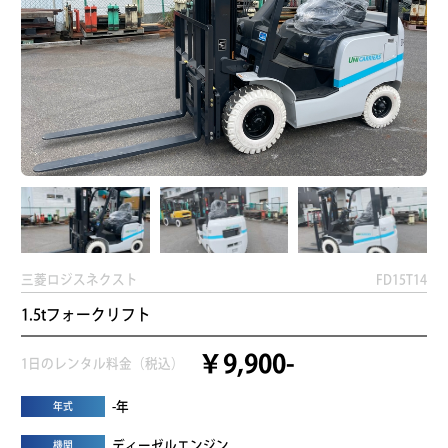
三菱ロジスネクスト
FD15T14
1.5tフォークリフト
￥9,900-
1日のレンタル料金（税込）
-年
年式
ディーゼルエンジン
機関