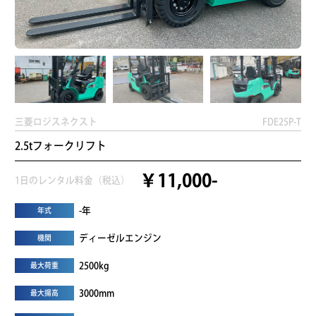
三菱ロジスネクスト
FDE25P-T
2.5tフォークリフト
￥11,000-
1日のレンタル料金（税込）
-年
年式
ディーゼルエンジン
機関
2500kg
最大荷重
3000mm
最大揚高