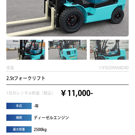
住友
11FD25PAXIII24D
2.5tフォークリフト
￥11,000-
1日のレンタル料金（税込）
-年
年式
ディーゼルエンジン
機関
2500kg
最大荷重