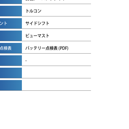
トルコン
ント
サイドシフト
ビューマスト
点検表
バッテリー点検表 (PDF)
-