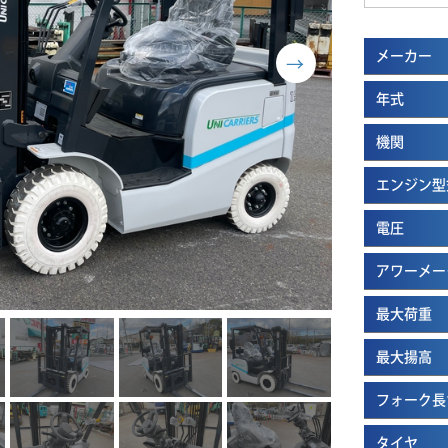
メーカー
年式
機関
エンジン型
電圧
アワーメー
最大荷重
最大揚高
フォーク長
タイヤ