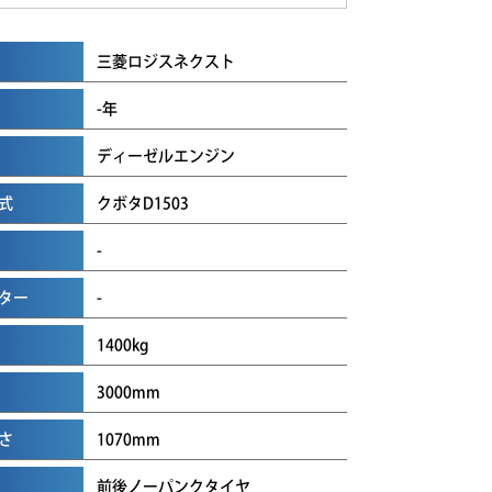
三菱ロジスネクスト
-年
ディーゼルエンジン
式
クボタD1503
-
ター
-
1400kg
3000mm
さ
1070mm
前後ノーパンクタイヤ