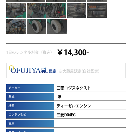
￥14,300-
1日のレンタル料金（税込）
鑑定
※大藤屋認定(自社鑑定)
三菱ロジスネクスト
メーカー
-年
年式
ディーゼルエンジン
機関
三菱D04EG
エンジン型式
-
電圧