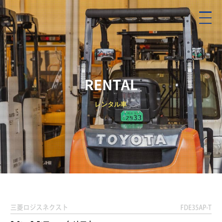
RENTAL
レンタル車
三菱ロジスネクスト
FDE35AP-T