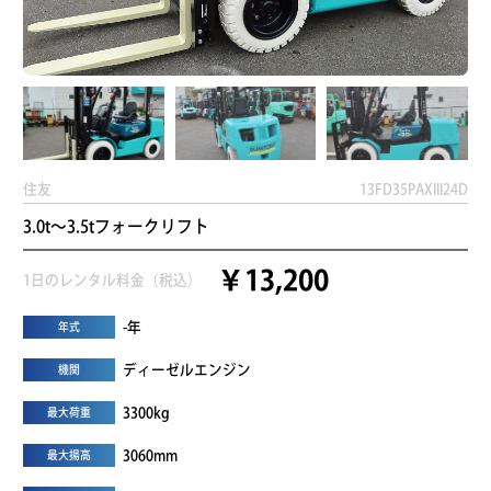
住友
13FD35PAXIII24D
3.0t～3.5tフォークリフト
￥13,200
1日のレンタル料金（税込）
-年
年式
ディーゼルエンジン
機関
3300kg
最大荷重
3060mm
最大揚高