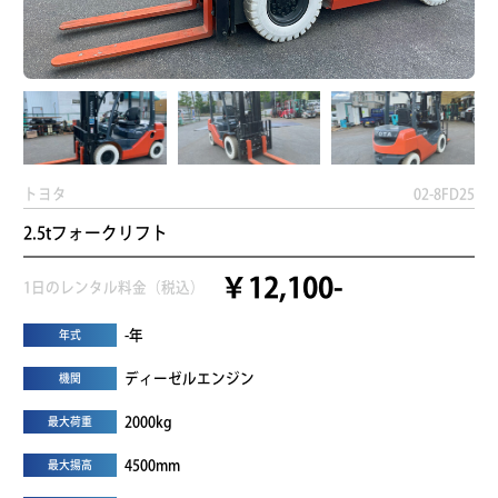
トヨタ
02-8FD25
2.5tフォークリフト
￥12,100-
1日のレンタル料金（税込）
-年
年式
ディーゼルエンジン
機関
2000kg
最大荷重
4500mm
最大揚高