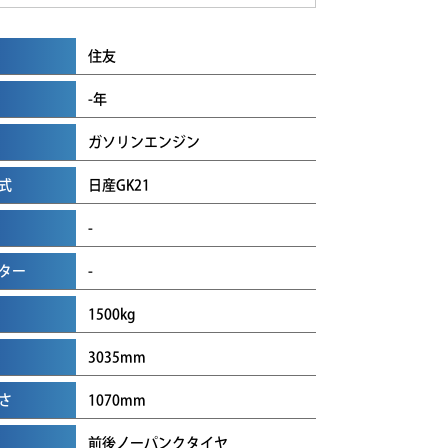
住友
-年
ガソリンエンジン
式
日産GK21
-
ター
-
1500kg
3035mm
さ
1070mm
前後ノーパンクタイヤ