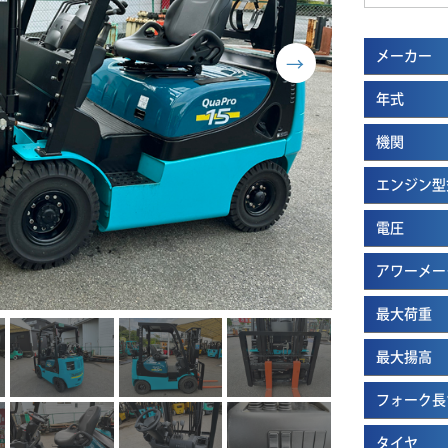
メーカー
年式
機関
エンジン型
電圧
アワーメー
最大荷重
最大揚高
フォーク長
タイヤ