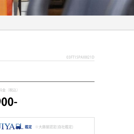
03FT15PAXIII21D
料金（税込）
00-
鑑定
※大藤屋認定(自社鑑定)