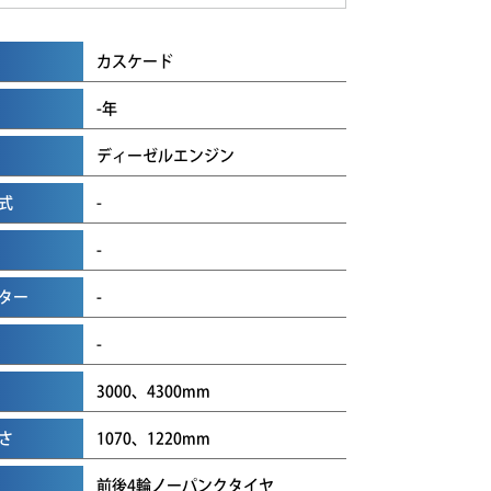
カスケード
-年
ディーゼルエンジン
式
-
-
ター
-
-
3000、4300mm
さ
1070、1220mm
前後4輪ノーパンクタイヤ