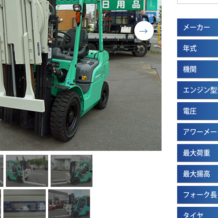
メーカー
年式
機関
エンジン型
電圧
アワーメー
最大荷重
最大揚高
フォーク長
タイヤ