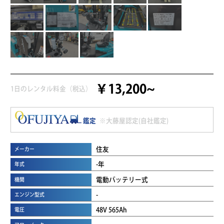
￥13,200~
1日のレンタル料金（税込）
鑑定
※大藤屋認定(自社鑑定)
住友
メーカー
-年
年式
電動バッテリー式
機関
-
エンジン型式
48V 565Ah
電圧