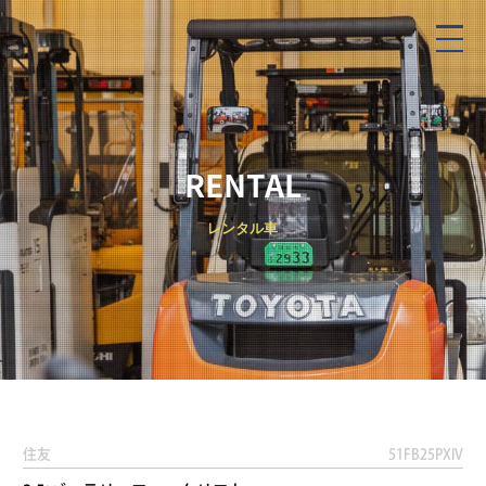
RENTAL
レンタル車
住友
51FB25PXIV