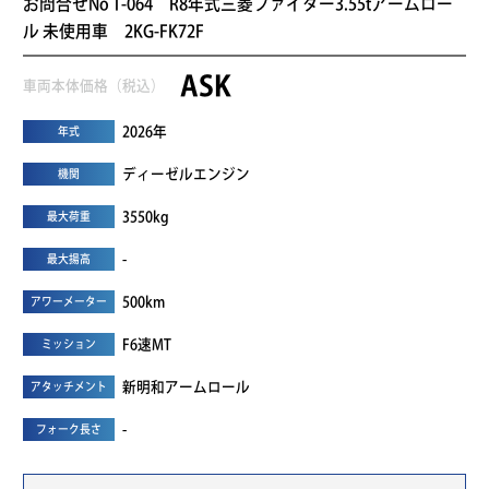
お問合せNo T-064 R8年式三菱ファイター3.55tアームロー
ル 未使用車 2KG-FK72F
ASK
車両本体価格（税込）
2026年
年式
ディーゼルエンジン
機関
3550kg
最大荷重
-
最大揚高
500km
アワーメーター
F6速MT
ミッション
新明和アームロール
アタッチメント
-
フォーク長さ