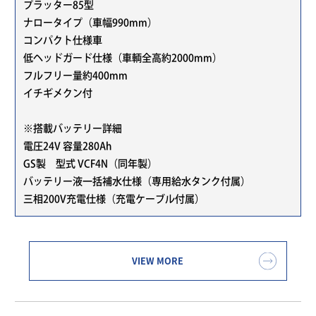
プラッター85型
ナロータイプ（車幅990mm）
コンパクト仕様車
低ヘッドガード仕様（車輌全高約2000mm）
フルフリー量約400mm
イチギメクン付
※搭載バッテリー詳細
電圧24V 容量280Ah
GS製 型式 VCF4N（同年製）
バッテリー液一括補水仕様（専用給水タンク付属）
三相200V充電仕様（充電ケーブル付属）
VIEW MORE