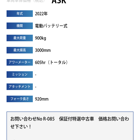
ASK
車両本体価格（税込）
2022年
年式
電動バッテリー式
機関
900kg
最大荷重
3000mm
最大揚高
605hr（トータル）
アワーメーター
-
ミッション
-
アタッチメント
920mm
フォーク長さ
お問い合わせNo R-085 保証付特選中古車 価格お問い合わ
せ下さい！