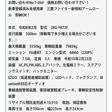
お問い合わせNo T-064 価格お問い合わせ下さい！
新車登録済み未使用車 三菱ファイター新明和アームロー
ル 即納OK！
年式 令和8年2月 型式 2KG-FK72F
走行距離 500km（移動等で多少増える場合がございま
す。）
最大積載量 3550kg 車輌総重量 7985kg
ミッション F6速MT エンジン型式 6M60（220PS）
排気量 7.54L 定員 3人 車検 令和10年2月23日
装備 AC,PS,PW,ABS,エアバック、左電格ミラー、ステアリ
ングスイッチ、バックモニター
EZGO（坂道発進補助装置）、LEDヘッド、フォグランプ、Bl
uetooth対応オーディオ
車線逸脱警報装置、衝突被害軽減ブレーキ、車輌安定性制御
装置
リサイクル預託金別途￥10,910- 取説、保証書有
車両寸法 長さ590cm 幅223cm 高さ243cm