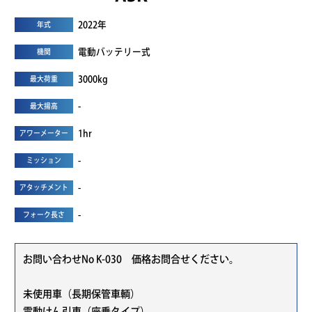
2022年
年式
電動バッテリー式
機関
3000kg
最大荷重
-
最大揚高
1hr
アワーメーター
-
ミッション
-
アタッチメント
-
フォーク長さ
お問い合わせNo K-030 価格お問合せください。
未使用車（長期保管車輌）
電動けん引車（座乗タイプ）