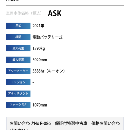
ASK
車両本体価格（税込）
2021年
年式
電動バッテリー式
機関
1390kg
最大荷重
5020mm
最大揚高
5585hr（キーオン）
アワーメーター
-
ミッション
-
アタッチメント
1070mm
フォーク長さ
お問い合わせNo R-086 保証付特選中古車 価格お問い合わ