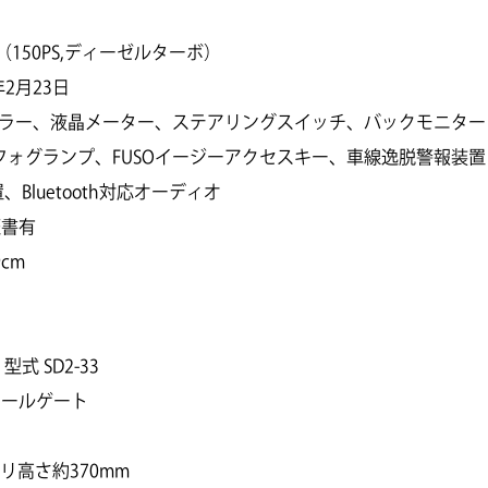
（150PS,ディーゼルターボ）
2月23日
左電格ミラー、液晶メーター、ステアリングスイッチ、バックモニター
、フォグランプ、FUSOイージーアクセスキー、車線逸脱警報装置
luetooth対応オーディオ
証書有
cm
 SD2-33
テールゲート
オリ高さ約370mm