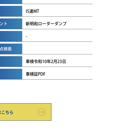
I5速MT
ント
新明和ローダーダンプ
-
点検表
車検令和10年2月23日
車検証PDF
はこちら