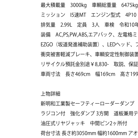
最大積載量 3000kg 車輌総重量 6475kg
ミッション I5速MT エンジン型式 4P10
排気量 2.99L 定員 3人 車検 令和10年
装備 AC,PS,PW,ABS,エアバック、
EZGO（坂道発進補助装置）、LEDヘッド
衝突被害軽減ブレーキ、車輌安定性制御装置、B
リサイクル預託金別途￥8,830- 取説、保
車両寸法 長さ469cm 幅169cm 高さ199
上物詳細
新明和工業製セーフティーローダーダンプ 型式
ラジコン付 強化ダンプ 3方開 道板兼用
油圧式リヤジャッキ 中間ピン2ヶ所付
荷台寸法 長さ約3050mm 幅約1600mm ア