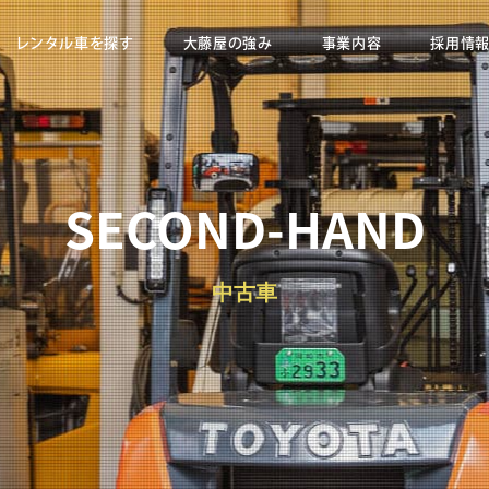
レンタル車を探す
大藤屋の強み
事業内容
採用情
SECOND-HAND
中古車