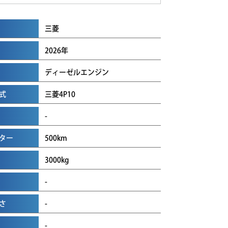
三菱
2026年
ディーゼルエンジン
式
三菱4P10
-
ター
500km
3000kg
-
さ
-
-