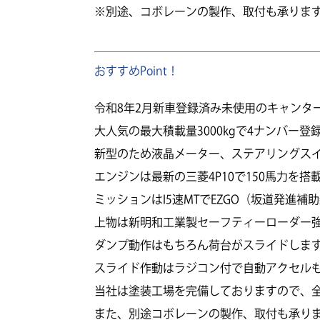
※別途、コボレーンの製作、取付も承りま
おすすめPoint！
令和8年2月新車登録済み未使用のキャンタ
大人気の最大積載量3000kgで4ナンバー登
新型のため液晶メーター、ステアリングス
エンジンは最新の三菱4P10で150馬力を搭
ミッションはI5速MTでEZGO（坂道発進補
上物は新明和工業製セーフティーローダー強
ダンプ動作はもちろん荷台がスライドしま
スライド作動はラジコン付で自動アクセル
当社は塗装工場を完備しておりますので、
また、別途コボレーンの製作、取付も承り