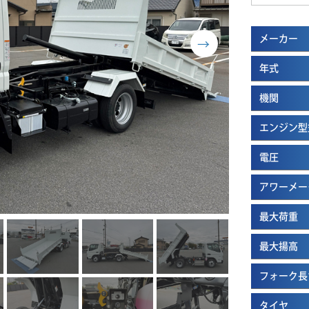
メーカー
年式
機関
エンジン型
電圧
アワーメー
最大荷重
最大揚高
フォーク長
タイヤ