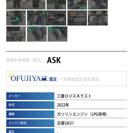
ASK
車両本体価格（税込）
鑑定
※大藤屋認定(自社鑑定)
三菱ロジスネクスト
メーカー
2022年
年式
ガソリンエンジン（LPG併用）
機関
日産GK21
エンジン型式
-
電圧