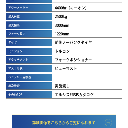
4400hr（キーオン）
アワーメーター
2500kg
最大荷重
3000mm
最大揚高
1220mm
フォーク長さ
前後ノーパンクタイヤ
タイヤ
トルコン
ミッション
フォークポジショナー
アタッチメント
ビューマスト
マスト形状
バッテリー点検表
実施渡し
年次検査
エルシスERSISカタログ
その他PDF
詳細画像をこちらからご覧になれます