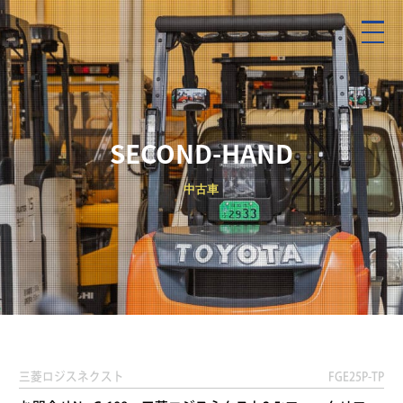
SECOND-HAND
中古車
三菱ロジスネクスト
FGE25P-TP