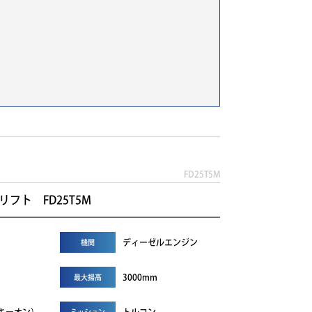
FD25T5M
リフト FD25T5M
ディーゼルエンジン
機関
3000mm
最大揚高
ミッション