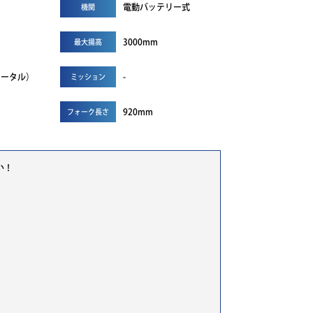
電動バッテリー式
機関
3000mm
最大揚高
（トータル）
-
ミッション
920mm
フォーク長さ
い！