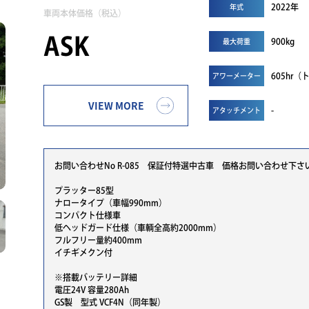
2022年
年式
車両本体価格（税込）
ASK
900kg
最大荷重
605hr
アワーメーター
VIEW MORE
-
アタッチメント
お問い合わせNo R-085 保証付特選中古車 価格お問い合わせ下さ
プラッター85型
ナロータイプ（車幅990mm）
コンパクト仕様車
低ヘッドガード仕様（車輌全高約2000mm）
フルフリー量約400mm
イチギメクン付
※搭載バッテリー詳細
電圧24V 容量280Ah
GS製 型式 VCF4N（同年製）