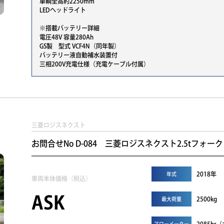
車輌全高約2250mm
LEDヘッドライト
※搭載バッテリー詳細
電圧48V 容量280Ah
GS製 型式 VCF4N（同年製）
バッテリー液自動補水装置付
三相200V充電仕様（充電ケーブル付属）
三菱ロジスネクスト
お問合せNo D-084 三菱ロジスネクスト2.5tフォーク
2018年
年式
車両本体価格（税込）
ASK
2500kg
最大荷重
アワーメーター