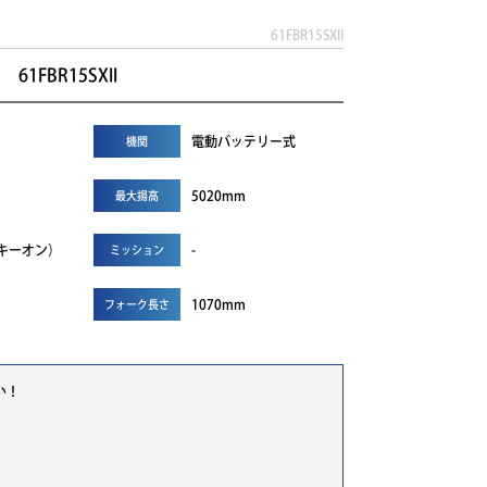
61FBR15SXII
1FBR15SXII
電動バッテリー式
機関
5020mm
最大揚高
r（キーオン）
-
ミッション
1070mm
フォーク長さ
い！