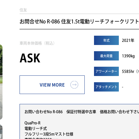
住友
お問合せNo R-086 住友1.5t電動リーチフォークリフト 6
2021年
年式
車両本体価格（税込）
ASK
1390kg
最大荷重
5585h
アワーメーター
VIEW MORE
-
アタッチメント
お問い合わせNo R-086 保証付特選中古車 価格お問い合わせ下さ
QuaPro-R
電動リーチ式
フルフリー3段5mマスト仕様