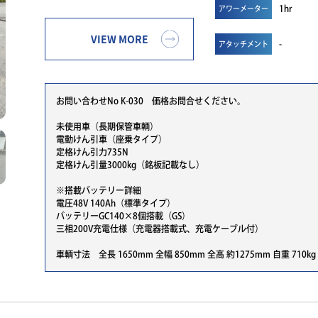
1hr
アワーメーター
VIEW MORE
-
アタッチメント
お問い合わせNo K-030 価格お問合せください。
未使用車（長期保管車輌）
電動けん引車（座乗タイプ）
定格けん引力735N
定格けん引量3000kg（銘板記載なし）
※搭載バッテリー詳細
電圧48V 140Ah（標準タイプ）
バッテリーGC140×8個搭載（GS）
三相200V充電仕様（充電器搭載式、充電ケーブル付）
車輌寸法 全長 1650mm 全幅 850mm 全高 約1275mm 自重 710kg