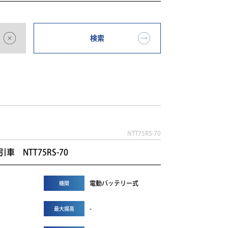
検索
NTT75RS-70
車 NTT75RS-70
電動バッテリー式
機関
-
最大揚高