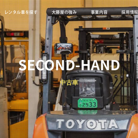
レンタル車を探す
大藤屋の強み
事業内容
採用情
SECOND-HAND
中古車